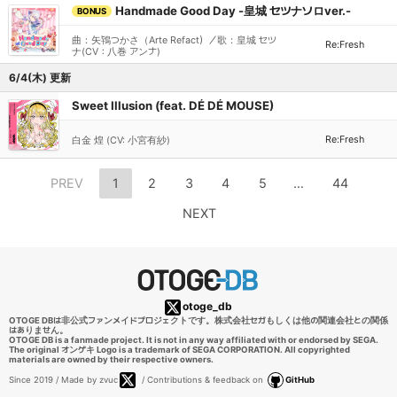
Handmade Good Day -皇城 セツナソロver.-
BONUS
曲：矢鴇つかさ（Arte Refact）／歌：皇城 セツ
Re:Fresh
ナ(CV：八巻 アンナ)
6/4(木) 更新
Sweet Illusion (feat. DÉ DÉ MOUSE)
Re:Fresh
白金 煌 (CV: 小宮有紗)
PREV
1
2
3
4
5
…
44
NEXT
otoge_db
OTOGE DBは非公式ファンメイドプロジェクトです。株式会社セガもしくは他の関連会社との関係
はありません。
OTOGE DB is a fanmade project. It is not in any way affiliated with or endorsed by SEGA.
The original オンゲキ Logo is a trademark of SEGA CORPORATION. All copyrighted
materials are owned by their respective owners.
Since 2019 / Made by zvuc
/ Contributions & feedback on
GitHub