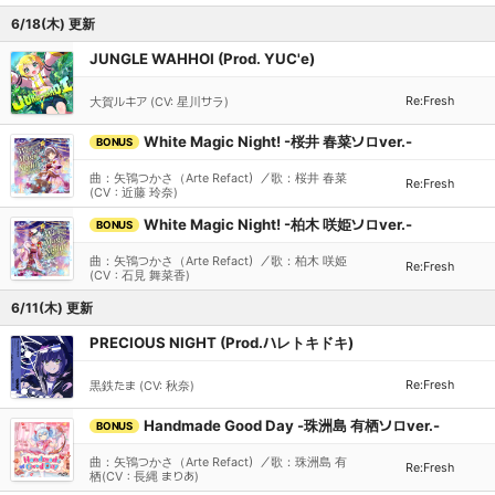
6/18(木) 更新
JUNGLE WAHHOI (Prod. YUC'e)
Re:Fresh
大賀ルキア (CV: 星川サラ)
White Magic Night! -桜井 春菜ソロver.-
BONUS
曲：矢鴇つかさ（Arte Refact）／歌：桜井 春菜
Re:Fresh
(CV：近藤 玲奈)
White Magic Night! -柏木 咲姫ソロver.-
BONUS
曲：矢鴇つかさ（Arte Refact）／歌：柏木 咲姫
Re:Fresh
(CV：石見 舞菜香)
6/11(木) 更新
PRECIOUS NIGHT (Prod.ハレトキドキ)
Re:Fresh
黒鉄たま (CV: 秋奈)
Handmade Good Day -珠洲島 有栖ソロver.-
BONUS
曲：矢鴇つかさ（Arte Refact）／歌：珠洲島 有
Re:Fresh
栖(CV：長縄 まりあ)