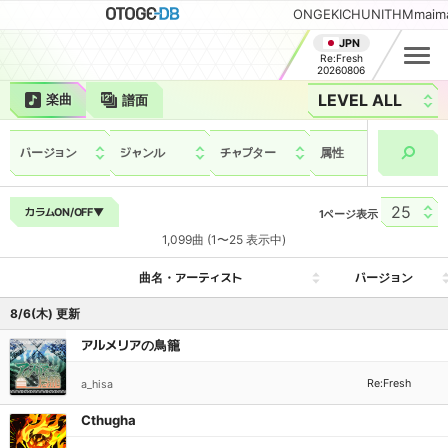
ONGEKI
CHUNITHM
maim
JPN
Re:Fresh
20260806
楽曲
譜面
バージョン
ジャンル
チャプター
属性
相手
カラムON/OFF
▼
1ページ表示
1,099曲 (1〜25 表示中)
曲名・アーティスト
バージョン
曲名・アーティスト
バージョン
8/6(木) 更新
アルメリアの鳥籠
Re:Fresh
a_hisa
Cthugha