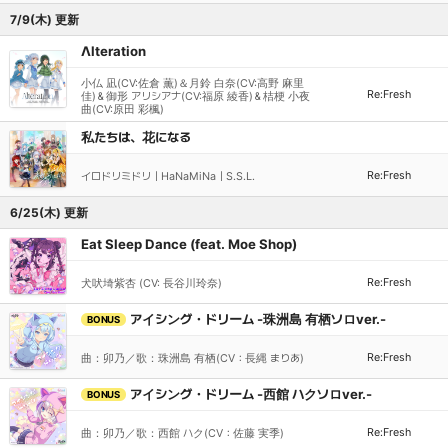
7/9(木) 更新
Λlteration
小仏 凪(CV:佐倉 薫)＆月鈴 白奈(CV:高野 麻里
Re:Fresh
佳)＆御形 アリシアナ(CV:福原 綾香)＆桔梗 小夜
曲(CV:原田 彩楓)
私たちは、花になる
Re:Fresh
イロドリミドリ｜HaNaMiNa｜S.S.L.
6/25(木) 更新
Eat Sleep Dance (feat. Moe Shop)
Re:Fresh
犬吠埼紫杏 (CV: 長谷川玲奈)
アイシング・ドリーム -珠洲島 有栖ソロver.-
BONUS
Re:Fresh
曲：卯乃／歌：珠洲島 有栖(CV：長縄 まりあ)
アイシング・ドリーム -西館 ハクソロver.-
BONUS
Re:Fresh
曲：卯乃／歌：西館 ハク(CV：佐藤 実季)