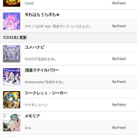
Re:Fresh
USAO
それはもうらぶちゅ
Re:Fresh
タケノコ少年 feat. 周央サンゴ（にじさんじ）
7/23(木) 更新
ユメハナビ
Re:Fresh
VUCCA「温泉むすめ」
涌遊スマイルパワー
Re:Fresh
Ambassador「温泉むすめ」
シークレット・シーカー
Re:Fresh
ヤマギシコージ
メモリア
Re:Fresh
Aira