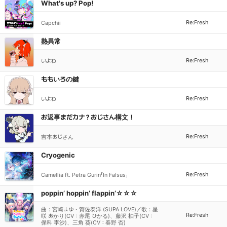
What's up? Pop!
Re:Fresh
Capchii
熱異常
Re:Fresh
いよわ
ももいろの鍵
Re:Fresh
いよわ
お返事まだカナ？おじさん構文！
Re:Fresh
吉本おじさん
Cryogenic
Re:Fresh
Camellia ft. Petra Gurin「In Falsus」
poppin’ hoppin’ flappin’☆☆☆
曲：宮崎まゆ・賀佐泰洋 (SUPA LOVE)／歌：星
Re:Fresh
咲 あかり(CV：赤尾 ひかる)、藤沢 柚子(CV：
保科 李沙)、三角 葵(CV：春野 杏)