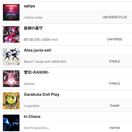
sølips
UNiVERSE PLUS
rintaro soma
躯樹の墓守
UNiVERSE
隣の庭は青い(庭師+Aoi)
Alea jacta est!
FiNALE
BlackY fused with WAiKURO
雷切-RAIKIRI-
FiNALE
kanone
Garakuta Doll Play
GreeN
t+pazolite
In Chaos
maimai
Hiro「Crackin’DJ」