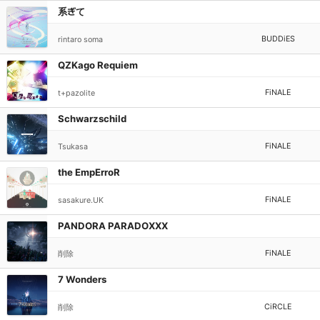
系ぎて
BUDDiES
rintaro soma
QZKago Requiem
FiNALE
t+pazolite
Schwarzschild
FiNALE
Tsukasa
the EmpErroR
FiNALE
sasakure.UK
PANDORA PARADOXXX
FiNALE
削除
7 Wonders
CiRCLE
削除