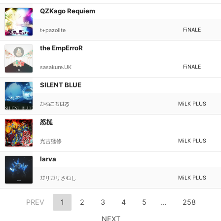
QZKago Requiem
FiNALE
t+pazolite
the EmpErroR
FiNALE
sasakure.UK
SILENT BLUE
MiLK PLUS
かねこちはる
怒槌
MiLK PLUS
光吉猛修
larva
MiLK PLUS
ガリガリさむし
PREV
1
2
3
4
5
…
258
NEXT