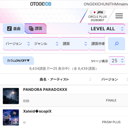
ONGEKI
CHUNITHM
maim
JPN
CiRCLE PLUS
20260807
譜面
楽曲
バージョン
ジャンル
譜面
譜面作者
更新
カラムON/OFF
▼
1ページ表示
6,434譜面 (1〜25 表示中) （全 6,439 譜面）
曲名・アーティスト
バージョン
曲名・アーティスト
バージョン
PANDORA PARADOXXX
FiNALE
削除
Xaleid◆scopiX
PRiSM PLUS
xi