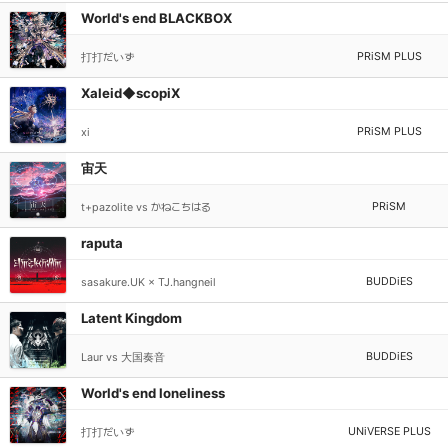
World's end BLACKBOX
PRiSM PLUS
打打だいず
Xaleid◆scopiX
PRiSM PLUS
xi
宙天
PRiSM
t+pazolite vs かねこちはる
raputa
BUDDiES
sasakure.UK × TJ.hangneil
Latent Kingdom
BUDDiES
Laur vs 大国奏音
World's end loneliness
UNiVERSE PLUS
打打だいず